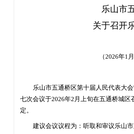
乐山市
关于召开
（
20
26
年
1
乐山市五通桥区第十届人民代表大会
七
次会议于
202
6
年
2
月
上旬
在五通桥城区
定。
建议会议议程为：听取和审议
乐山市